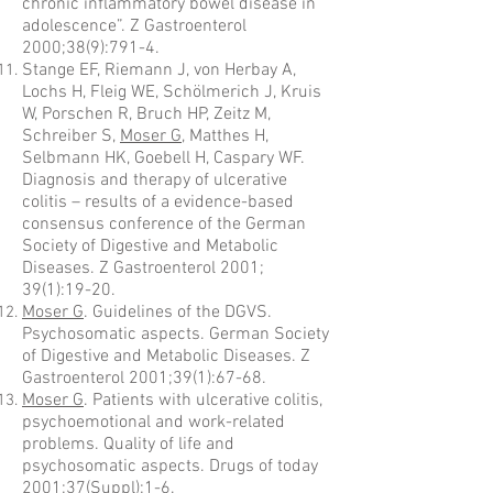
chronic inflammatory bowel disease in
adolescence”. Z Gastroenterol
2000;38(9):791-4.
Stange EF, Riemann J, von Herbay A,
Lochs H, Fleig WE, Schölmerich J, Kruis
W, Porschen R, Bruch HP, Zeitz M,
Schreiber S,
Moser G
, Matthes H,
Selbmann HK, Goebell H, Caspary WF.
Diagnosis and therapy of ulcerative
colitis – results of a evidence-based
consensus conference of the German
Society of Digestive and Metabolic
Diseases. Z Gastroenterol 2001;
39(1):19-20.
Moser G
. Guidelines of the DGVS.
Psychosomatic aspects. German Society
of Digestive and Metabolic Diseases. Z
Gastroenterol 2001;39(1):67-68.
Moser G
. Patients with ulcerative colitis,
psychoemotional and work-related
problems. Quality of life and
psychosomatic aspects. Drugs of today
2001:37(Suppl):1-6.