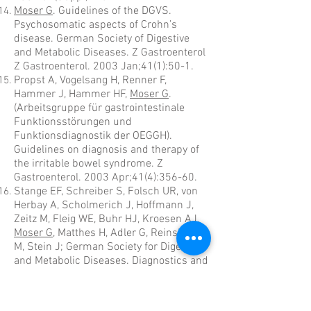
Moser G
. Guidelines of the DGVS.
Psychosomatic aspects of Crohn’s
disease. German Society of Digestive
and Metabolic Diseases. Z Gastroenterol
Z Gastroenterol. 2003 Jan;41(1):50-1.
Propst A, Vogelsang H, Renner F,
Hammer J, Hammer HF,
Moser G
.
(Arbeitsgruppe für gastrointestinale
Funktionsstörungen und
Funktionsdiagnostik der OEGGH).
Guidelines on diagnosis and therapy of
the irritable bowel syndrome. Z
Gastroenterol. 2003 Apr;41(4):356-60.
Stange EF, Schreiber S, Folsch UR, von
Herbay A, Scholmerich J, Hoffmann J,
Zeitz M, Fleig WE, Buhr HJ, Kroesen AJ,
Moser G
, Matthes H, Adler G, Reinshagen
M, Stein J; German Society for Digestive
and Metabolic Diseases. Diagnostics and
treatment of Crohn's disease -- results
of an evidence-based consensus
conference of the German Society for