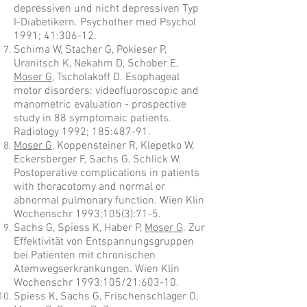
depressiven und nicht depressiven Typ
I-Diabetikern. Psychother med Psychol
1991; 41:306-12.
Schima W, Stacher G, Pokieser P,
Uranitsch K, Nekahm D, Schober E,
Moser G
, Tscholakoff D. Esophageal
motor disorders: videofluoroscopic and
manometric evaluation - prospective
study in 88 symptomaic patients.
Radiology 1992; 185:487-91.
Moser G
, Koppensteiner R, Klepetko W,
Eckersberger F, Sachs G, Schlick W.
Postoperative complications in patients
with thoracotomy and normal or
abnormal pulmonary function. Wien Klin
Wochenschr 1993;105(3):71-5.
Sachs G, Spiess K, Haber P,
Moser G
. Zur
Effektivität von Entspannungsgruppen
bei Patienten mit chronischen
Atemwegserkrankungen. Wien Klin
Wochenschr 1993;105/21:603-10.
Spiess K, Sachs G, Frischenschlager O,