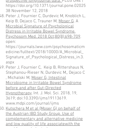
prospective longitudinal data.
PLOS ONE |
https://doi.org/10.1371/journal.pone.02025
38
November 12, 2018
Peter J, Fournier C, Durdevic M, Knoblich L,
Keip B, Dejaco C, Trauner M,
Moser G
. A
Microbial Signature of Psychological
Distress in Irritable Bowel Syndrome.
Psychosom Med. 2018 Oct;80(8):698-709
.
open:
https://journals.lww.com/psychosomaticm
edicine/fulltext/2018/10000/A_Microbial_
Signature_of_Psychological_Distress_in.3.
aspx
Peter J, Fournier C, Keip B, Rittershaus N,
Stephanou-Rieser N, Durdevic M,, Dejaco C
, Michalski M,
Moser G
.
Intestinal
Microbiome in Irritable Bowel Syndrome
before and after Gut-Directed
Hypnotherapy
. Int. J. Mol. Sci. 2018, 19,
3619; doi:10.3390/ijms19113619.
www.mdpi.com/journal/ijms
Kutschera M et al (Moser G) on behalf of
the Austrian IBD Study Group. Use of
complementary and alternative medicine
and low quality of life associatewith the