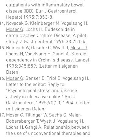
outpatients with inflammatory bowel
disease (IBD). Eur J Gastroenterol
Hepatol 1995;7:853-8.
Novacek G, Kleinberger M, Vogelsang H,
Moser G
, Lochs H. Budesonide in
chronic active Crohn's Disease. A pilot
study. Z Gastroenterol 1995;33:251-4.
Reinisch W, Gasche C, Wyatt J,
Moser G
,
Lochs H, Vogelsang H, Gangl A. Steroid
dependency in Crohn`s disease. Lancet
1995;345:859. (Letter mit eigenen
Daten)
Moser G
, Genser D, Tribl B, Vogelsang H.
Letter to the editor: Reply to
"Psychological stress and disease
activity in ulcerative colitis", Am J
Gastroenterol 1995;90(10):1904. (Letter
mit eigenen Daten)
Moser G
, Tillinger W, Sachs G, Maier-
Dobersberger T, Wyatt J, Vogelsang H,
Lochs H, Gangl A. Relationship between
the use of unconventional therapies and