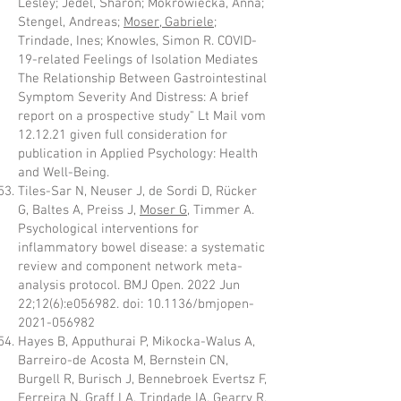
Lesley; Jedel, Sharon; Mokrowiecka, Anna;
Stengel, Andreas;
Moser, Gabriele
;
Trindade, Ines; Knowles, Simon R. COVID-
19-related Feelings of Isolation Mediates
The Relationship Between Gastrointestinal
Symptom Severity And Distress: A brief
report on a prospective study" Lt Mail vom
12.12.21 given full consideration for
publication in Applied Psychology: Health
and Well-Being.
Tiles-Sar N, Neuser J, de Sordi D, Rücker
G, Baltes A, Preiss J,
Moser G,
Timmer A.
Psychological interventions for
inflammatory bowel disease: a systematic
review and component network meta-
analysis protocol. BMJ Open. 2022 Jun
22;12(6):e056982. doi: 10.1136/bmjopen-
2021-056982
Hayes B, Apputhurai P, Mikocka-Walus A,
Barreiro-de Acosta M, Bernstein CN,
Burgell R, Burisch J, Bennebroek Evertsz F,
Ferreira N, Graff LA, Trindade IA, Gearry R,