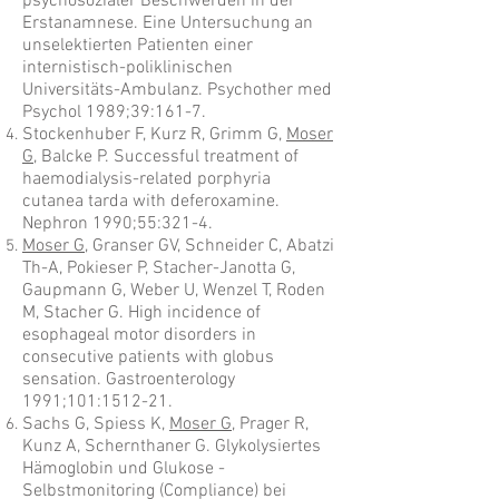
psychosozialer Beschwerden in der
Erstanamnese. Eine Untersuchung an
unselektierten Patienten einer
internistisch-poliklinischen
Universitäts-Ambulanz. Psychother med
Psychol 1989;39:161-7.
Stockenhuber F, Kurz R, Grimm G,
Moser
G
, Balcke P. Successful treatment of
haemodialysis-related porphyria
cutanea tarda with deferoxamine.
Nephron 1990;55:321-4.
Moser G
, Granser GV, Schneider C, Abatzi
Th-A, Pokieser P, Stacher-Janotta G,
Gaupmann G, Weber U, Wenzel T, Roden
M, Stacher G. High incidence of
esophageal motor disorders in
consecutive patients with globus
sensation. Gastroenterology
1991;101:1512-21.
Sachs G, Spiess K,
Moser G
, Prager R,
Kunz A, Schernthaner G. Glykolysiertes
Hämoglobin und Glukose -
Selbstmonitoring (Compliance) bei