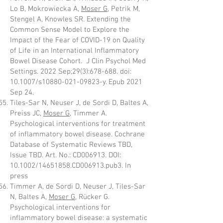
Lo B, Mokrowiecka A,
Moser G
, Petrik M,
Stengel A, Knowles SR. Extending the
Common Sense Model to Explore the
Impact of the Fear of COVID-19 on Quality
of Life in an International Inflammatory
Bowel Disease Cohort. J Clin Psychol Med
Settings. 2022 Sep;29(3):678-688. doi:
10.1007/s10880-021-09823-y. Epub 2021
Sep 24.
Tiles-Sar N, Neuser J, de Sordi D, Baltes A,
Preiss JC,
Moser G
, Timmer A.
Psychological interventions for treatment
of inflammatory bowel disease. Cochrane
Database of Systematic Reviews TBD,
Issue TBD. Art. No.: CD006913. DOI:
10.1002/14651858.CD006913.pub3. In
press
Timmer A, de Sordi D, Neuser J, Tiles-Sar
N, Baltes A,
Moser G
, Rücker G.
Psychological interventions for
inflammatory bowel disease: a systematic