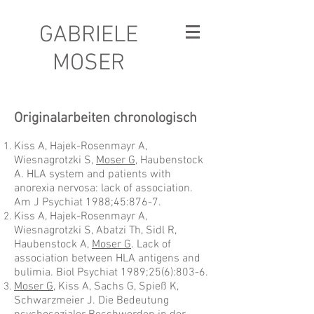
GABRIELE
MOSER
Originalarbeiten chronologisch
Kiss A, Hajek-Rosenmayr A,
Wiesnagrotzki S,
Moser G
, Haubenstock
A. HLA system and patients with
anorexia nervosa: lack of association.
Am J Psychiat 1988;45:876-7.
Kiss A, Hajek-Rosenmayr A,
Wiesnagrotzki S, Abatzi Th, Sidl R,
Haubenstock A,
Moser G
. Lack of
association between HLA antigens and
bulimia. Biol Psychiat 1989;25(6):803-6.
Moser G
, Kiss A, Sachs G, Spieß K,
Schwarzmeier J. Die Bedeutung