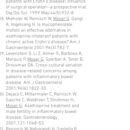
patients with Crohn's disease: influence
of surgical operation--a prospective trial.
Dig Dis Sci. 1999 May;44(5):932-8.
Miehsler W, Reinisch W,
Moser G
, Gangl
A, Vogelsang H. Is mycophenolate
mofetil an effective alternative in
azathioprine intolerant patients with
chronic active Crohn’s disease? Am J
Gastroenterol 2001;96(3):782-7.
Levenstein S, Li Z, Almer S, Barbosa A,
Marquis P,
Moser G
, Sperber A, Toner B,
Drossman DA. Cross-cultural variation
in disease-related concerns among
patients with inflammatory bowel
disease. Am J Gastroenterol
2001;96(6):1822-30.
Dejaco C, Mittermaier C, Reinisch W,
Gasche C, Waldhoer T, Strohmer H,
Moser G
. Azathioprine treatment and
male fertility in inflammatory bowel
disease. Gastroenterology
2001;121:1048-53.
Reinisch W, Nahavandi H, Santella R,