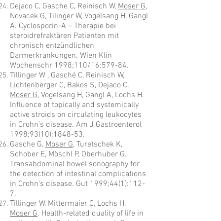
Dejaco C, Gasche C, Reinisch W,
Moser G
,
Novacek G, Tilinger W, Vogelsang H, Gangl
A. Cyclosporin-A – Therapie bei
steroidrefraktären Patienten mit
chronisch entzündlichen
Darmerkrankungen. Wien Klin
Wochenschr 1998;110/16:579-84.
Tillinger W , Gasché C, Reinisch W,
Lichtenberger C, Bakos S, Dejaco C,
Moser G
, Vogelsang H, Gangl A, Lochs H.
Influence of topicalIy and systemically
active stroids on circulating leukocytes
in Crohn’s disease. Am J Gastroenterol
1998;93(10):1848-53.
Gasche G,
Moser G
, Turetschek K,
Schober E, Möschl P, Oberhuber G.
Transabdominal bowel sonography for
the detection of intestinal complications
in Crohn’s disease. Gut 1999;44(1):112-
7.
Tillinger W, Mittermaier C, Lochs H,
Moser G
. Health-related quality of life in