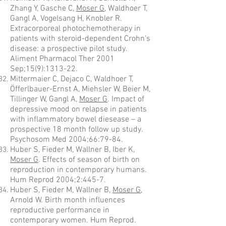
Zhang Y, Gasche C,
Moser G
, Waldhoer T,
Gangl A, Vogelsang H, Knobler R.
Extracorporeal photochemotherapy in
patients with steroid-dependent Crohn's
disease: a prospective pilot study.
Aliment Pharmacol Ther 2001
Sep;15(9):1313-22.
Mittermaier C, Dejaco C, Waldhoer T,
Öfferlbauer-Ernst A, Miehsler W, Beier M,
Tillinger W, Gangl A,
Moser G
. Impact of
depressive mood on relapse in patients
with inflammatory bowel diesease – a
prospective 18 month follow up study.
Psychosom Med 2004;66:79-84.
Huber S, Fieder M, Wallner B, Iber K,
Moser G
. Effects of season of birth on
reproduction in contemporary humans.
Hum Reprod 2004;2:445-7.
Huber S, Fieder M, Wallner B,
Moser G
,
Arnold W. Birth month influences
reproductive performance in
contemporary women. Hum Reprod.