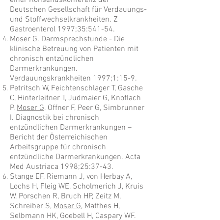
einer Konsenuskonferenz der
Deutschen Gesellschaft für Verdauungs-
und Stoffwechselkrankheiten. Z
Gastroenterol 1997;35:541-54.
Moser G
. Darmsprechstunde - Die
klinische Betreuung von Patienten mit
chronisch entzündlichen
Darmerkrankungen.
Verdauungskrankheiten 1997;1:15-9.
Petritsch W, Feichtenschlager T, Gasche
C, Hinterleitner T, Judmaier G, Knoflach
P,
Moser G
, Offner F, Peer G, Simbrunner
I. Diagnostik bei chronisch
entzündlichen Darmerkrankungen –
Bericht der Österreichischen
Arbeitsgruppe für chronisch
entzündliche Darmerkrankungen. Acta
Med Austriaca 1998;25:37-43.
Stange EF, Riemann J, von Herbay A,
Lochs H, Fleig WE, Scholmerich J, Kruis
W, Porschen R, Bruch HP, Zeitz M,
Schreiber S,
Moser G
, Matthes H,
Selbmann HK, Goebell H, Caspary WF.