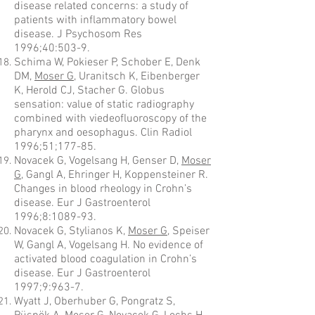
disease related concerns: a study of
patients with inflammatory bowel
disease. J Psychosom Res
1996;40:503-9.
Schima W, Pokieser P, Schober E, Denk
DM,
Moser G
, Uranitsch K, Eibenberger
K, Herold CJ, Stacher G. Globus
sensation: value of static radiography
combined with viedeofluoroscopy of the
pharynx and oesophagus. Clin Radiol
1996;51;177-85.
Novacek G, Vogelsang H, Genser D,
Moser
G
, Gangl A, Ehringer H, Koppensteiner R.
Changes in blood rheology in Crohn’s
disease. Eur J Gastroenterol
1996;8:1089-93.
Novacek G, Stylianos K,
Moser G
, Speiser
W, Gangl A, Vogelsang H. No evidence of
activated blood coagulation in Crohn’s
disease. Eur J Gastroenterol
1997;9:963-7.
Wyatt J, Oberhuber G, Pongratz S,