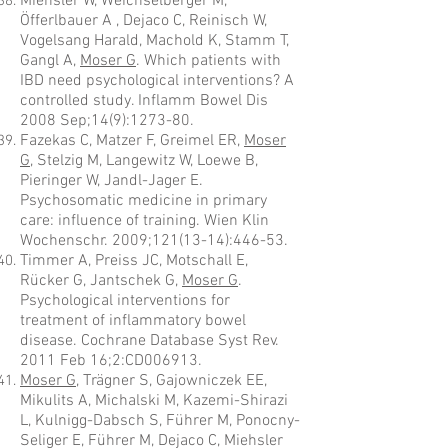
Miehsler W, Weichselberger M,
Öfferlbauer A , Dejaco C, Reinisch W,
Vogelsang Harald, Machold K, Stamm T,
Gangl A,
Moser G
. Which patients with
IBD need psychological interventions? A
controlled study. Inflamm Bowel Dis
2008 Sep;14(9):1273-80.
Fazekas C, Matzer F, Greimel ER,
Moser
G
, Stelzig M, Langewitz W, Loewe B,
Pieringer W, Jandl-Jager E.
Psychosomatic medicine in primary
care: influence of training. Wien Klin
Wochenschr. 2009;
121(13-14)
:446-53.
Timmer A, Preiss JC, Motschall E,
Rücker G, Jantschek G,
Moser G
.
Psychological interventions for
treatment of inflammatory bowel
disease. Cochrane Database Syst Rev.
2011 Feb 16;2:CD006913.
Moser G
, Trägner S, Gajowniczek EE,
Mikulits A, Michalski M, Kazemi-Shirazi
L, Kulnigg-Dabsch S, Führer M, Ponocny-
Seliger E, Führer M, Dejaco C, Miehsler