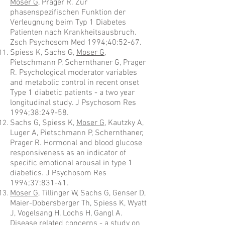
Moser G
, Prager R. Zur
phasenspezifischen Funktion der
Verleugnung beim Typ 1 Diabetes
Patienten nach Krankheitsausbruch.
Zsch Psychosom Med 1994;40:52-67.
Spiess K, Sachs G,
Moser G
,
Pietschmann P, Schernthaner G, Prager
R. Psychological moderator variables
and metabolic control in recent onset
Type 1 diabetic patients - a two year
longitudinal study. J Psychosom Res
1994;38:249-58.
Sachs G, Spiess K,
Moser G
, Kautzky A,
Luger A, Pietschmann P, Schernthaner,
Prager R. Hormonal and blood glucose
responsiveness as an indicator of
specific emotional arousal in type 1
diabetics. J Psychosom Res
1994;37:831-41.
Moser G
, Tillinger W, Sachs G, Genser D,
Maier-Dobersberger Th, Spiess K, Wyatt
J, Vogelsang H, Lochs H, Gangl A.
Disease related concerns - a study on