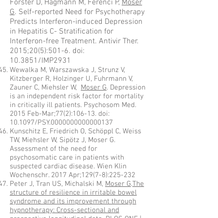
Förster D, Hagmann M, Ferenci P,
Moser
G
. Self-reported Need for Psychotherapy
Predicts Interferon-induced Depression
in Hepatitis C- Stratification for
Interferon-free Treatment. Antivir Ther.
2015;20(5):501-6. doi:
10.3851/IMP2931
Wewalka M, Warszawska J, Strunz V,
Kitzberger R, Holzinger U, Fuhrmann V,
Zauner C, Miehsler W,
Moser G
. Depression
is an independent risk factor for mortality
in critically ill patients. Psychosom Med.
2015 Feb-Mar;77(2):106-13. doi:
10.1097/PSY.0000000000000137
Kunschitz E, Friedrich O, Schöppl C, Weiss
TW, Miehsler W, Sipötz J, Moser G.
Assessment of the need for
psychosomatic care in patients with
suspected cardiac disease. Wien Klin
Wochenschr. 2017 Apr;129(7-8):225-232
Peter J, Tran US, Michalski M,
Moser G
.
The
structure of resilience in irritable bowel
syndrome and its improvement through
hypnotherapy: Cross-sectional and