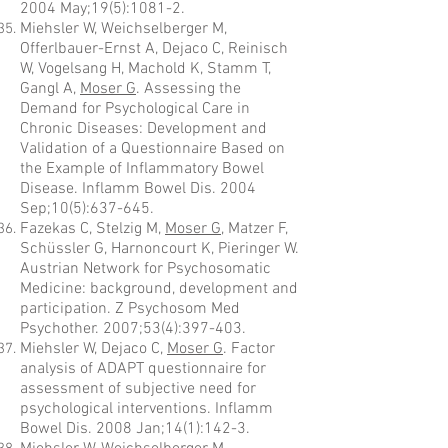
2004 May;19(5):1081-2.
Miehsler W, Weichselberger M,
Offerlbauer-Ernst A, Dejaco C, Reinisch
W, Vogelsang H, Machold K, Stamm T,
Gangl A,
Moser G
. Assessing the
Demand for Psychological Care in
Chronic Diseases: Development and
Validation of a Questionnaire Based on
the Example of Inflammatory Bowel
Disease. Inflamm Bowel Dis. 2004
Sep;10(5):637-645.
Fazekas C, Stelzig M,
Moser G
, Matzer F,
Schüssler G, Harnoncourt K, Pieringer W.
Austrian Network for Psychosomatic
Medicine: background, development and
participation. Z Psychosom Med
Psychother. 2007;53(4):397-403.
Miehsler W, Dejaco C,
Moser G
. Factor
analysis of ADAPT questionnaire for
assessment of subjective need for
psychological interventions. Inflamm
Bowel Dis. 2008 Jan;14(1):142-3.