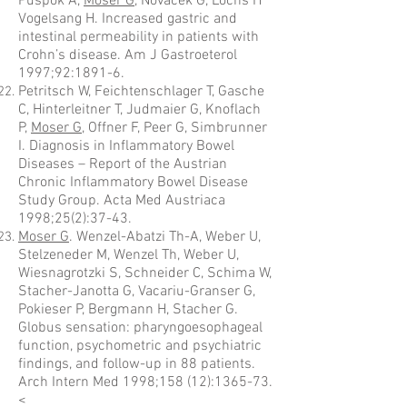
Püspök A,
Moser G
, Novacek G, Lochs H
Vogelsang H. Increased gastric and
intestinal permeability in patients with
Crohn’s disease. Am J Gastroeterol
1997;92:1891-6.
Petritsch W, Feichtenschlager T, Gasche
C, Hinterleitner T, Judmaier G, Knoflach
P,
Moser G
, Offner F, Peer G, Simbrunner
I. Diagnosis in Inflammatory Bowel
Diseases – Report of the Austrian
Chronic Inflammatory Bowel Disease
Study Group. Acta Med Austriaca
1998;25(2):37-43.
Moser G
. Wenzel-Abatzi Th-A, Weber U,
Stelzeneder M, Wenzel Th, Weber U,
Wiesnagrotzki S, Schneider C, Schima W,
Stacher-Janotta G, Vacariu-Granser G,
Pokieser P, Bergmann H, Stacher G.
Globus sensation: pharyngoesophageal
function, psychometric and psychiatric
findings, and follow-up in 88 patients.
Arch Intern Med 1998;158 (12):1365-73.
<