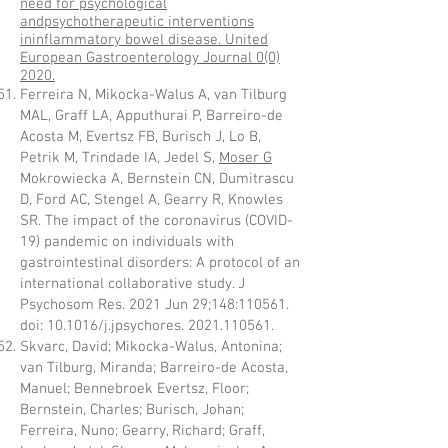
need for psychological
andpsychotherapeutic interventions
ininflammatory bowel disease. United
European Gastroenterology Journal 0(0)
2020.
Ferreira N, Mikocka-Walus A, van Tilburg
MAL, Graff LA, Apputhurai P, Barreiro-de
Acosta M, Evertsz FB, Burisch J, Lo B,
Petrik M, Trindade IA, Jedel S,
Moser G
Mokrowiecka A, Bernstein CN, Dumitrascu
D, Ford AC, Stengel A, Gearry R, Knowles
SR. The impact of the coronavirus (COVID-
19) pandemic on individuals with
gastrointestinal disorders: A protocol of an
international collaborative study. J
Psychosom Res. 2021 Jun 29;148:110561.
doi: 10.1016/j.jpsychores.
2021.110561
.
Skvarc, David; Mikocka-Walus, Antonina;
van Tilburg, Miranda; Barreiro-de Acosta,
Manuel; Bennebroek Evertsz, Floor;
Bernstein, Charles; Burisch, Johan;
Ferreira, Nuno; Gearry, Richard; Graff,