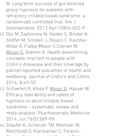
W. Long-term success of gut-directed
group hypnosis for patients with
refractory irritable bowel syndrome- a
randomized controlled trial. Am J
Gastroenterol. 2013 Apr;108(4):602-9
Dür M, Sadlonova M, Haider S, Binder A,
Stoffer M, Smolen J, Dejaco C, Kautzky-
Willer A, Fialka-Moser V, Coenen M,
Moser G
, Stamm A. Health determining
concepts imprtant to people with
Crohn’s disewase and their coverage by
patinet-reported outcomes of health and
wellbeing. Journal of Crohn’s and Colitis
2014; 8:45-55
Schaefert R, Klose P,
Moser G
, Häuser W.
Efficacy, tolerability and safety of
hypnosis in adult irritable bowel
syndrome – systematic review and
meta-analysis. Psychosomatic Medicine
2014 Jun;76(5):389-98
Staufer K, Scherzer TM, Miehsler W,
Reichhold D, Kienbacher C, Ferenci-